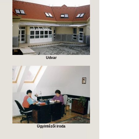
Udvar
Ügyintézői iroda