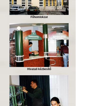
Főhomlokzat
Hivatali kézbesítő