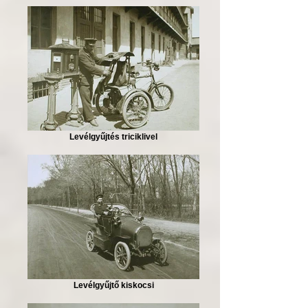
Levélgyűjtés triciklivel
Levélgyűjtő kiskocsi