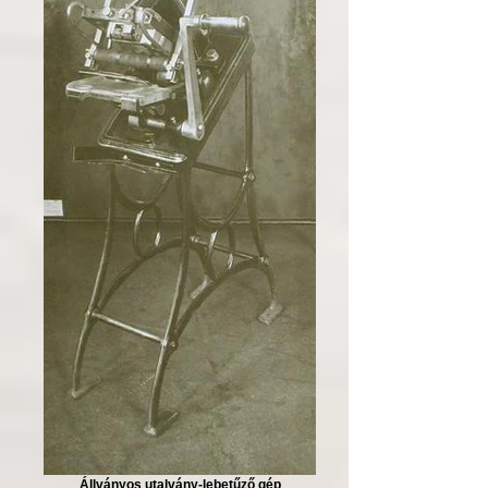
Állványos utalvány-lebetűző gép