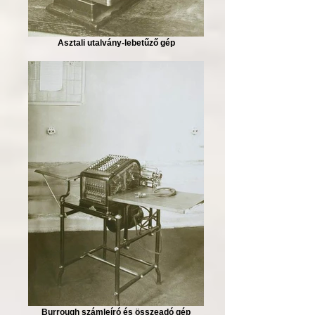
Asztali utalvány-lebetűző gép
Burrough számleíró és összeadó gép