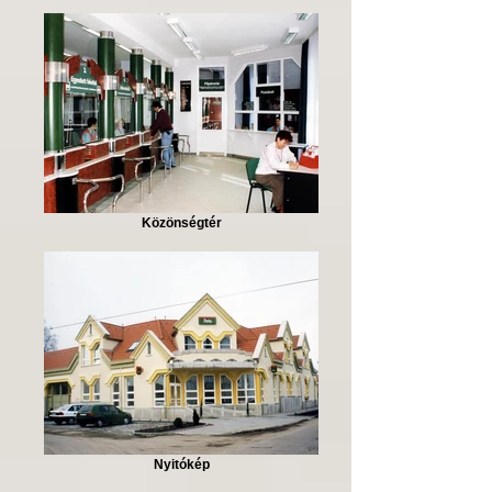
Közönségtér
Nyitókép