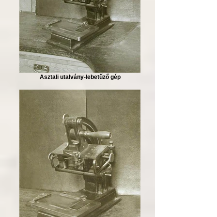
Asztali utalvány-lebetűző gép