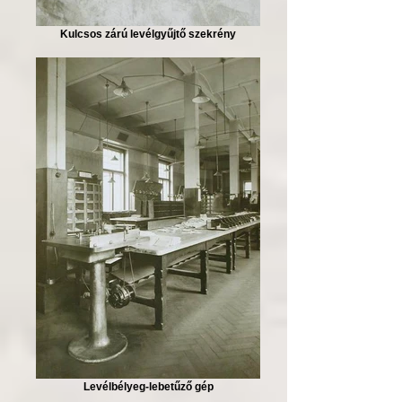
Kulcsos zárú levélgyűjtő szekrény
Levélbélyeg-lebetűző gép