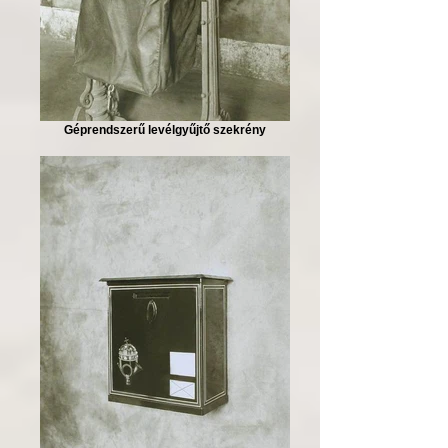
Géprendszerű levélgyűjtő szekrény