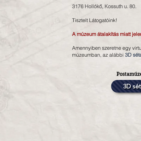
3176 Hollókő, Kossuth u. 80.
Tisztelt Látogatóink!
A múzeum átalakítás miatt jele
Amennyiben szeretne egy virtuá
múzeumban, az alábbi
3D sét
Postamú
3D sét