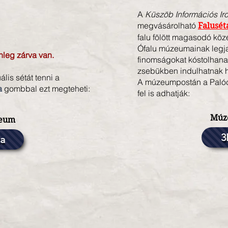
A
Küszöb Információs I
megvásárolható
Falusét
falu fölött magasodó köz
Ófalu múzeumainak legja
nleg zárva van.
finomságokat kóstolhana
zsebükben indulhatnak 
lis sétát tenni a
A múzeumpostán a Palóc
a
gombbal ezt megteheti:
fel is adhatják:
Múz
zeum
3
a