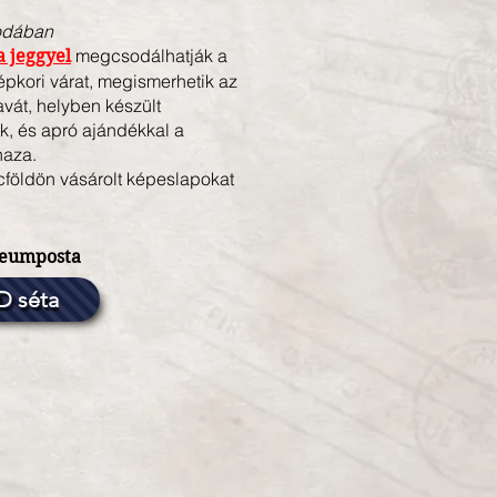
rodában
megcsodálhatják a
a jeggyel
épkori várat, megismerhetik az
vát, helyben készült
k, és apró ajándékkal a
haza.
földön vásárolt képeslapokat
eumposta
D séta