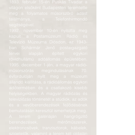
1893. február 15-én Puskás Tivadar a
világon elsőként Budapesten teremtette
meg a folyamatos műsorszóró adást
találmánya, a Telefonhírmondó
segítségével.
1992. november 10-én nyitotta meg
kapuit a Postamúzeum Rádió és
Televízió Múzeuma Diósdon, az 1943-
ban Schármár Jenő postaigazgató
tervei alapján épített egykori
rövidhullámú adóállomás épületében.
1995. december 1-jén, a magyar rádió-
műsorszórás megindulásának 70.
évfordulóján nyílt meg a múzeum
állandó kiállítása, a rádióállomás egykori
adótermében és a csatlakozó kisebb
helyiségekben. A magyar rádiózás és
televíziózás történetét a stúdiók, az adók
és a vevőberendezések fejlődésének
bemutatásán keresztül ismerhetjük meg.
A terem galériáján hangrögzítő
berendezések, mérőműszerek,
elektroncsövek, tranzisztorok, kábelek,
szigetelők, valamint a terem két oldalán