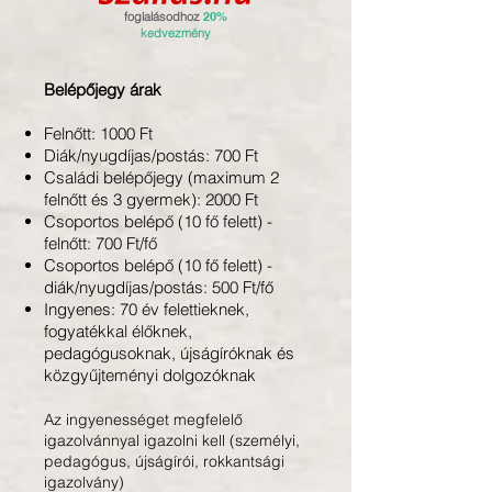
foglalásodhoz
20%
kedvezmény
Belépőjegy árak
Felnőtt: 1000 Ft
Diák/nyugdíjas/postás: 700 Ft
Családi belépőjegy (maximum 2
felnőtt és 3 gyermek): 2000 Ft
Csoportos belépő (10 fő felett) -
felnőtt: 700 Ft/fő
Csoportos belépő (10 fő felett) -
diák/nyugdíjas/postás: 500 Ft/fő
Ingyenes: 70 év felettieknek,
fogyatékkal élőknek,
pedagógusoknak, újságíróknak és
közgyűjteményi dolgozóknak
Az ingyenességet megfelelő
igazolvánnyal igazolni kell (személyi,
pedagógus, újságírói, rokkantsági
igazolvány)