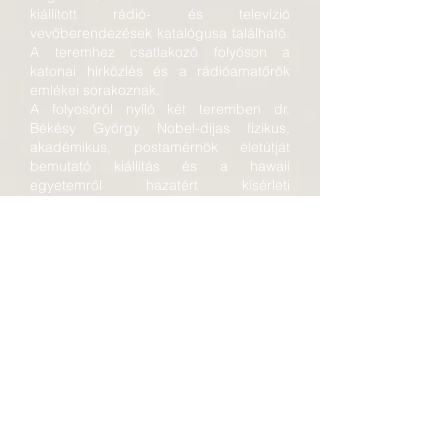
kiállított rádió- és televízió
vevőberendezések katalógusa található.
A teremhez csatlakozó folyóson a
katonai hírközlés és a rádióamatőrök
emlékei sorakoznak.
A folyosóról nyíló két teremben dr.
Békésy György Nobel-díjas fizikus,
akadémikus, postamérnök életútját
bemutató kiállítás és a hawaii
egyetemről hazatért kísérleti
berendezések találtak otthonra.
A Békésy emlékszobák mellett a Magyar
Rádió stúdióját találjuk egy felolvasó- és
egy technikai helyiséggel.
A múzeum kertjében a magyar
műsorszórás jeles személyiségeinek
emlékoszlopait és a magyar
műsorszórás antennáit, talpszigetelőit és
fényszóróit láthatjuk. A kert
kilátóteraszáról megszemlélhetjük a
látóhatár peremén a Duna ezüstös
csíkja mögött zöldellő Csepel szigetét és
a magyar rádió-műsorszórás védett