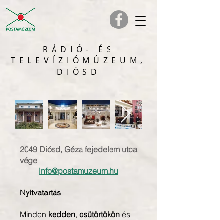
RÁDIÓ- ÉS
TELEVÍZIÓMÚZEUM,
DIÓSD
2049 Diósd, Géza fejedelem utca
vége
info@postamuzeum.hu
Nyitvatartás
Minden
kedden
,
csütörtökön
és