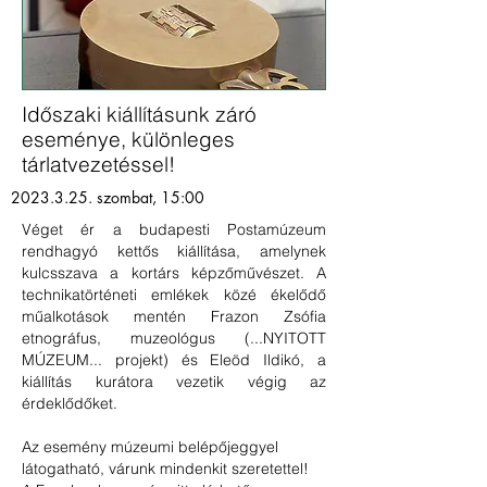
Időszaki kiállításunk záró
eseménye, különleges
tárlatvezetéssel
!
2023.3.25
. szombat, 15:00
Véget ér a
budapesti Postamúzeum
rendhagyó kettős kiállítása, amelynek
kulcsszava a kortárs képzőművészet. A
technikatörténeti emlékek közé ékelődő
műalkotások mentén Frazon Zsófia
etnográfus, muzeológus (
...NYITOTT
MÚZEUM...
projekt) és Eleöd Ildikó, a
kiállítás kurátora vezetik végig az
érdeklődőket.
Az esemény múzeumi belépőjeggyel
látogatható, várunk mindenkit szeretettel!