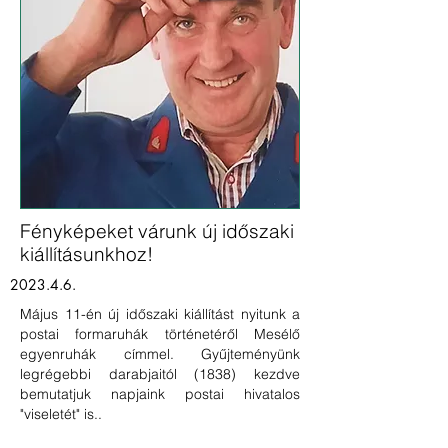
Fényképeket várunk új időszaki
kiállításunkhoz
!
2023.4.6.
Május 11-én új időszaki kiállítást nyitunk a
postai formaruhák történetéről Mesélő
egyenruhák címmel. Gyűjteményünk
legrégebbi darabjaitól (1838) kezdve
bemutatjuk napjaink postai hivatalos
"viseletét" is..