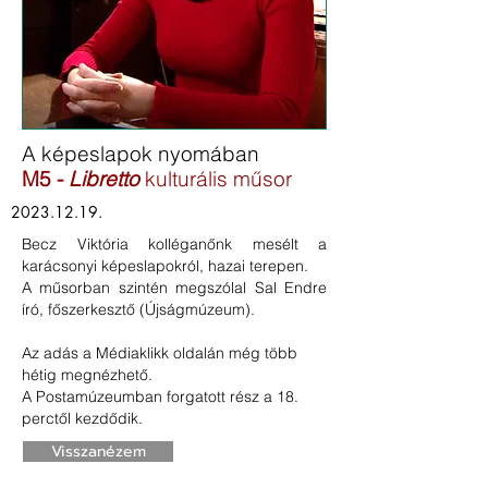
A képeslapok nyomában
M5 -
Libretto
kulturális műsor
2023.12.19
.
Becz Viktória kolléganőnk mesélt a
karácsonyi képeslapokról, hazai terepen.
A műsorban szintén megszólal Sal Endre
író, főszerkesztő (Újságmúzeum).
Az adás a Médiaklikk oldalán még több
hétig
megnézhető
.
A Postamúzeumban forgatott rész a 18.
perctől kezdődik.
Visszanézem