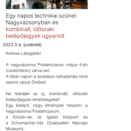
Egy napos technikai szünet
Nagyvázsonyban és
kombinált, időszaki
belépőjegyek ugyanott
2023.5.4. (csütörtök)
Kedves Látogatók!
A nagyvázsonyi Postamúzeum május 4-én
(csütörtökön) zárva tart.
A többi napon a szokásos nyitvatartási rend
szerint várjuk Önöket!
Ne feledjék az új, kombinált, időszaki
belépőjegyes lehetőségeket!
Egy belépő, négy élményteli helyszín: a
nagyvázsonyi Postamúzeum,
a Kinizsi-vár, az Igásló Központ és
a Schumacher-ház (Szabadtéri Néprajzi
Múzeum).