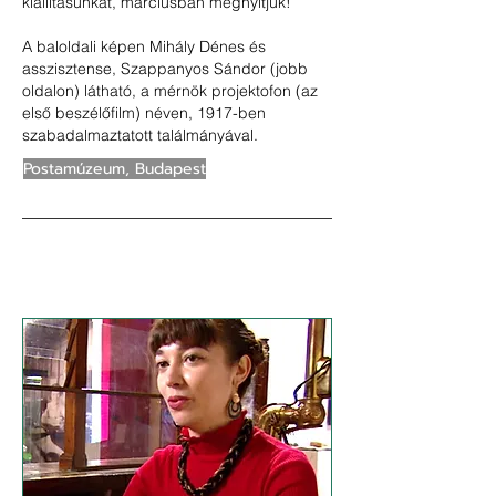
kiállításunkat, márciusban megnyitjuk!
A baloldali képen Mihály Dénes és
asszisztense, Szappanyos Sándor (jobb
oldalon) látható, a mérnök projektofon (az
első beszélőfilm) néven, 1917-ben
szabadalmaztatott találmányával.
Postamúzeum, Budapest