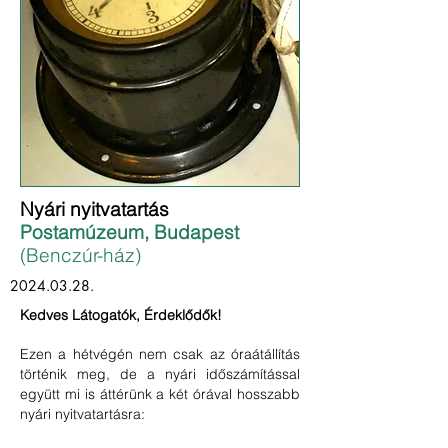
Nyári nyitvatartás
Postamúzeum, Budapest
(Benczúr-ház)
2024.03.28
.
Kedves Látogatók, Érdeklődők!
Ezen a hétvégén nem csak az óraátállítás
történik meg, de a nyári időszámítással
együtt mi is áttérünk a két órával hosszabb
nyári nyitvatartásra: