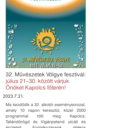
32. Művészetek Völgye fesztivál:
július 21–30. között várjuk
Önöket Kapolcs főterén!
2023.7.21
.
Ma kezdődik a 32. alkotói eseménysorozat,
amely 10 napon keresztül, közel 2000
programmal tölti meg Kapolcs,
Taliándörögd és Vigánpetend utcáit és
épületeit. Foglalkozásaink, játékos