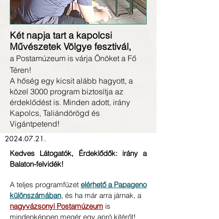
Két napja tart a kapolcsi
Művészetek Völgye fesztivál,
a Postamúzeum is várja Önöket a Fő
Téren!
A hőség egy kicsit alább hagyott, a
közel 3000 program biztosítja az
érdeklődést is. Minden adott, irány
Kapolcs, Taliándörögd és
Vigántpetend!
2024.07.21
.
Kedves Látogatók, Érdeklődők: irány a
Balaton-felvidék!
A teljes programfüzet
elérhető a Papageno
különszámában
, és ha már arra járnak, a
nagyvázsonyi Postamúzeum
is
mindenképpen megér egy apró kitérőt!