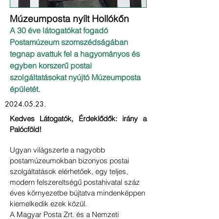
Múzeumposta nyílt Hollókőn
A 30 éve látogatókat fogadó
Postamúzeum szomszédságában
tegnap avattuk fel a hagyományos és
egyben korszerű postai
szolgáltatásokat nyújtó Múzeumposta
épületét.
2024.05.23
.
Kedves Látogatók, Érdeklődők: irány a
Palócföld!
Ugyan világszerte a nagyobb
postamúzeumokban bizonyos postai
szolgáltatások elérhetőek, egy teljes,
modern felszereltségű postahivatal száz
éves környezetbe bújtatva mindenképpen
kiemelkedik ezek közül.
A Magyar Posta Zrt. és a Nemzeti